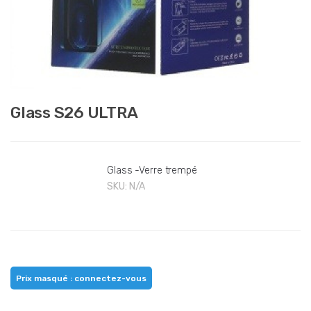
Glass S26 ULTRA
Glass -Verre trempé
SKU:
N/A
Prix masqué : connectez-vous