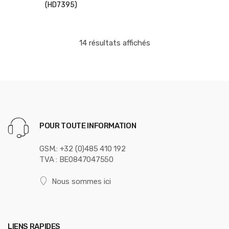
(HD7395)
Trié
14 résultats affichés
par
prix
croissant
POUR TOUTE INFORMATION
GSM.: +32 (0)485 410 192
TVA : BE0847047550
Nous sommes ici
LIENS RAPIDES