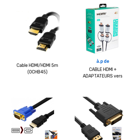
à.p de
Cable HDMI/HDMI 5m
CABLE HDMI +
(OCHB45)
ADAPTATEURS vers
miniHDMI/ microHDMI
(OCHBA1G)