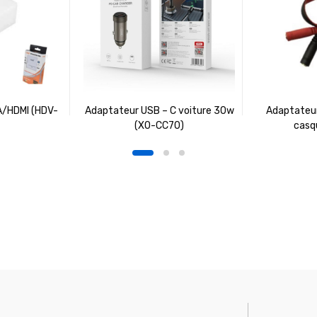
A/HDMI (HDV-
Adaptateur USB – C voiture 30w
Adaptateur
(XO-CC70)
casq