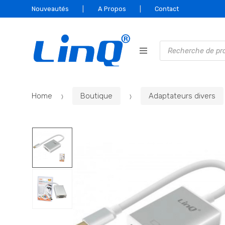
Skip
Skip
Nouveautés
A Propos
Contact
to
to
navigation
content
Recherche
de
produits
Home
Boutique
Adaptateurs divers