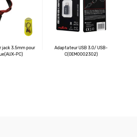
 jack 3.5mm pour
Adaptateur USB 3.0/ USB-
Adapt
ue(AUX-PC)
C(OEM0002302)