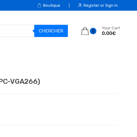
Boutique
Register or Sign in
Your Cart
CHERCHER
0
0,00€
TPC-VGA266)