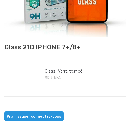
Glass 21D IPHONE 7+/8+
Glass -Verre trempé
SKU:
N/A
Prix masqué : connectez-vous